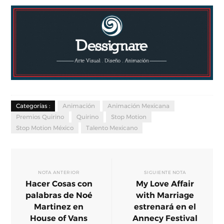
Categorías :
Animación
Animación Mexicana
Premios Quirino
Quirino
Stop Motion
Stop Motion México
Talento Mexicano
NOTA ANTERIOR
SIGUIENTE NOTA
Hacer Cosas con
My Love Affair
palabras de Noé
with Marriage
Martinez en
estrenará en el
House of Vans
Annecy Festival