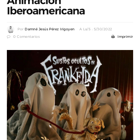
Animación
Iberoamericana
Por
Damné Jesús Pérez Irigoyen
A La/s : 5/30/2022
0 Comentarios
Imprimir