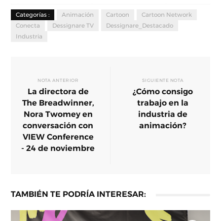
Categorías :
Animación
Cartoon
Cartoon Network
Conecta
Dessignare TV
Dessignare_Destacado
Industria
NOTA ANTERIOR
SIGUIENTE NOTA
La directora de
¿Cómo consigo
The Breadwinner,
trabajo en la
Nora Twomey en
industria de
conversación con
animación?
VIEW Conference
- 24 de noviembre
TAMBIÉN TE PODRÍA INTERESAR: