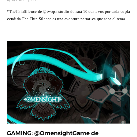
4/16/2018
0
#TheThinSilence de @twopmstudio donará 10 centavos por cada copia
vendida The Thin Silence es una aventura narrativa que toca el tema...
GAMING: @OmensightGame de