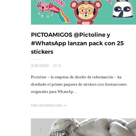
PICTOAMIGOS @Pictoline y
#WhatsApp lanzan pack con 25
El MIDE y ProFuturo prese
stickers
Ciudad del Ahorro, una exp
inmersiva con Dessign
Dic 01, 2025
0
2/25/2020
0
Pictoline – la empresa de diseño de información – ha
diseñado el primer paquete de stickers con ilustraciones
originales para WhatsAp...
MÁS INFORMACIÓN