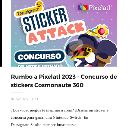
Rumbo a Pixelatl 2023 - Concurso de
stickers Cosmonaute 360
8/16/2023
0
¿Los videojuegos te inspiran a crear? ¡Diseña un sticker y
concursa para ganar una Nintendo Switch! En
Dessignare.Studio siempre buscamos c...