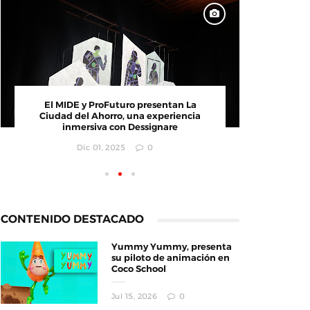
CONVOCATORIA: Creativa GDL busca
El MI
emprendimientos innovadores
Ciudad
i
Jul 25, 2025
0
CONTENIDO DESTACADO
Yummy Yummy, presenta
su piloto de animación en
Coco School
Jul 15, 2026
0